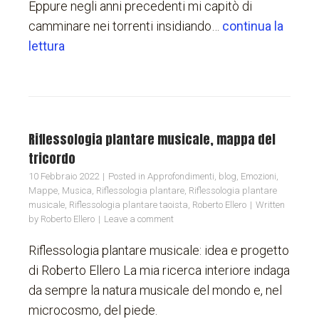
Eppure negli anni precedenti mi capitò di
camminare nei torrenti insidiando…
continua la
lettura
Riflessologia plantare musicale, mappa del
tricordo
10 Febbraio 2022
Posted in
Approfondimenti
,
blog
,
Emozioni
,
Mappe
,
Musica
,
Riflessologia plantare
,
Riflessologia plantare
musicale
,
Riflessologia plantare taoista
,
Roberto Ellero
Written
by
Roberto Ellero
Leave a comment
Riflessologia plantare musicale: idea e progetto
di Roberto Ellero La mia ricerca interiore indaga
da sempre la natura musicale del mondo e, nel
microcosmo, del piede.