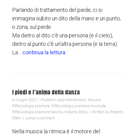
Parlando di trattamento del piede, ci si
immagina subito un dito della mano e un punto,
o zona, sul piede.
Ma dietro al dito c’è una persona (e il cielo),
dietro al punto c’è un’altra persona (e la terra).
La…
continua la lettura
I piedi e l’anima della danza
6 Giugno 2022
Posted in
Approfondimenti
,
Musica
,
Riflessologia plantare
,
Riflessologia plantare musicale
,
Riflessologia plantare taoista
,
Roberto Ellero
Written by
Roberto
Ellero
Leave a comment
Nella musica la ritmica è il motore del