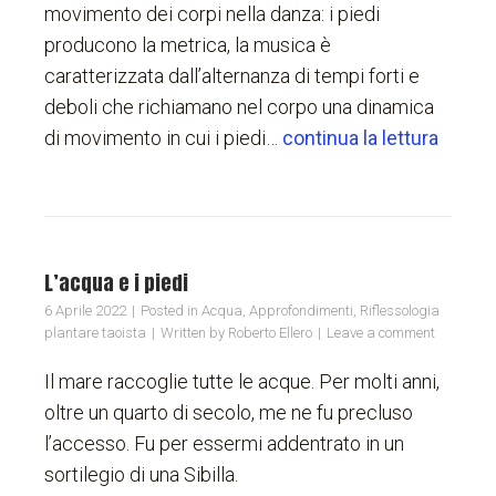
movimento dei corpi nella danza: i piedi
producono la metrica, la musica è
caratterizzata dall’alternanza di tempi forti e
deboli che richiamano nel corpo una dinamica
di movimento in cui i piedi…
continua la lettura
L’acqua e i piedi
6 Aprile 2022
Posted in
Acqua
,
Approfondimenti
,
Riflessologia
plantare taoista
Written by
Roberto Ellero
Leave a comment
Il mare raccoglie tutte le acque. Per molti anni,
oltre un quarto di secolo, me ne fu precluso
l’accesso. Fu per essermi addentrato in un
sortilegio di una Sibilla.