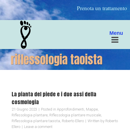
Prenota un trattamento
Menu
riflessologia taoista
La pianta del piede e i due assi della
cosmologia
21 Giugno 2023
Posted in
Approfondimenti
,
Mappe
,
Riflessologia plantare
,
Riflessologia plantare musicale
,
Riflessologia plantare taoista
,
Roberto Ellero
Written by
Roberto
Ellero
Leave a comment