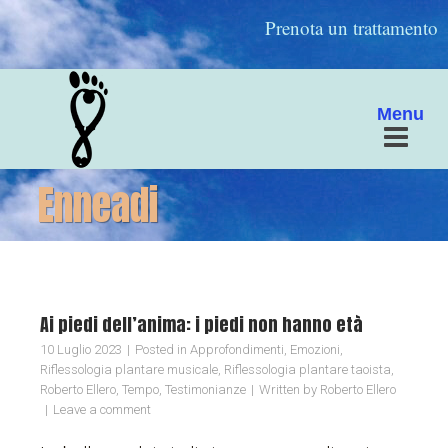
Prenota un trattamento
Menu
Enneadi
Ai piedi dell’anima: i piedi non hanno età
10 Luglio 2023
Posted in
Approfondimenti
,
Emozioni
,
Riflessologia plantare musicale
,
Riflessologia plantare taoista
,
Roberto Ellero
,
Tempo
,
Testimonianze
Written by
Roberto Ellero
Leave a comment